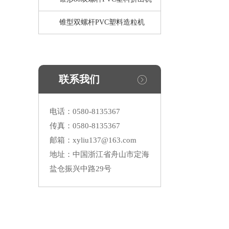
锥型双螺杆PVC塑料造粒机
联系我们
电话：0580-8135367
传真：0580-8135367
邮箱：xyliu137@163.com
地址：中国浙江省舟山市定海
盐仓振兴中路29号