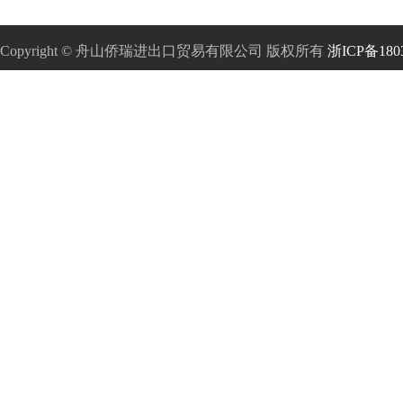
Copyright © 舟山侨瑞进出口贸易有限公司 版权所有
浙ICP备180